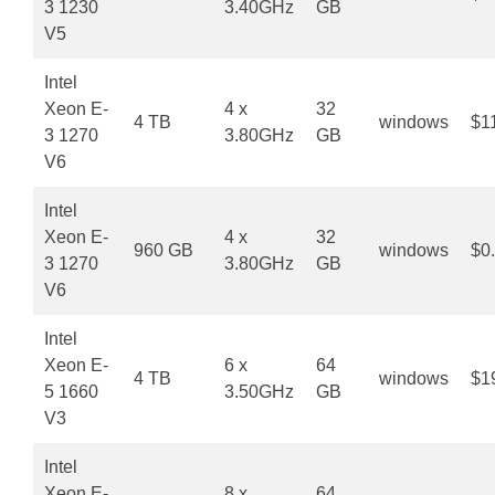
3 1230
3.40GHz
GB
V5
Intel
Xeon E-
4 x
32
4 TB
windows
$1
3 1270
3.80GHz
GB
V6
Intel
Xeon E-
4 x
32
960 GB
windows
$0
3 1270
3.80GHz
GB
V6
Intel
Xeon E-
6 x
64
4 TB
windows
$1
5 1660
3.50GHz
GB
V3
Intel
Xeon E-
8 x
64