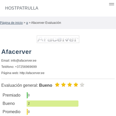
HOSTPATRULLA
Página de inicio
>
a
> Afacerver Evaluación
Afacerver
Email:
info@afacerver.ee
Teléfono: +37256969699
Página web: http://afacerver.ee
Evaluación general:
Bueno
Premiado
0
Bueno
2
Promedio
0