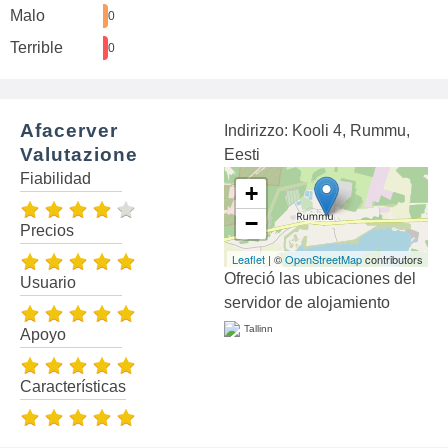
Malo
0
Terrible
0
Afacerver
Indirizzo: Kooli 4, Rummu,
Valutazione
Eesti
Fiabilidad
+
−
Precios
Leaflet
| ©
OpenStreetMap
contributors
Ofreció las ubicaciones del
Usuario
servidor de alojamiento
Tallinn
Apoyo
Características