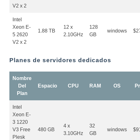
V2 x 2
Intel
Xeon E-
12 x
128
1.88 TB
windows
$2
5 2620
2.10GHz
GB
V2 x 2
Planes de servidores dedicados
Nombre
Del
Espacio
CPU
RAM
OS
Pr
Plan
Intel
Xeon E-
3 1220
4 x
32
V3 Free
480 GB
windows
$9
3.10GHz
GB
Plesk