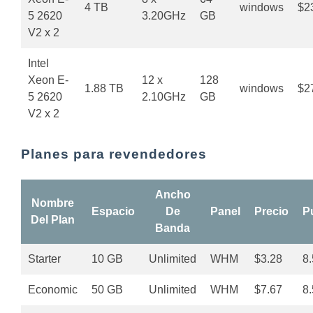
4 TB
windows
$2
5 2620
3.20GHz
GB
V2 x 2
Intel
Xeon E-
12 x
128
1.88 TB
windows
$2
5 2620
2.10GHz
GB
V2 x 2
Planes para revendedores
Ancho
Nombre
Espacio
De
Panel
Precio
P
Del Plan
Banda
Starter
10 GB
Unlimited
WHM
$3.28
8.
Economic
50 GB
Unlimited
WHM
$7.67
8.