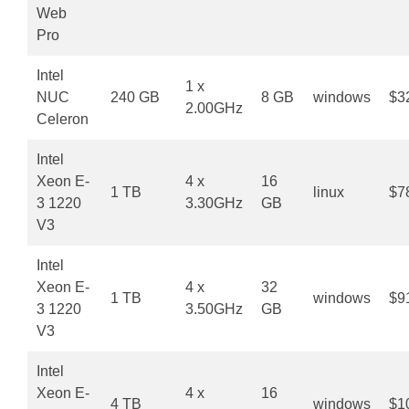
Web
Pro
Intel
1 x
NUC
240 GB
8 GB
windows
$3
2.00GHz
Celeron
Intel
Xeon E-
4 x
16
1 TB
linux
$7
3 1220
3.30GHz
GB
V3
Intel
Xeon E-
4 x
32
1 TB
windows
$9
3 1220
3.50GHz
GB
V3
Intel
Xeon E-
4 x
16
4 TB
windows
$1