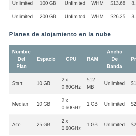
Unlimited
100 GB
Unlimited
WHM
$13.68
8.
Unlimited
200 GB
Unlimited
WHM
$26.25
8.
Planes de alojamiento en la nube
Nombre
Ancho
Del
Espacio
CPU
RAM
De
Pr
Plan
Banda
2 x
512
Start
10 GB
Unlimited
$1
0.60GHz
MB
2 x
Median
10 GB
1 GB
Unlimited
$2
0.60GHz
2 x
Ace
25 GB
1 GB
Unlimited
$2
0.60GHz