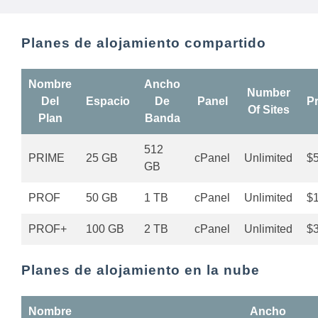
Planes de alojamiento compartido
Nombre
Ancho
Number
Del
Espacio
De
Panel
P
Of Sites
Plan
Banda
512
PRIME
25 GB
cPanel
Unlimited
$5
GB
PROF
50 GB
1 TB
cPanel
Unlimited
$
PROF+
100 GB
2 TB
cPanel
Unlimited
$
Planes de alojamiento en la nube
Nombre
Ancho