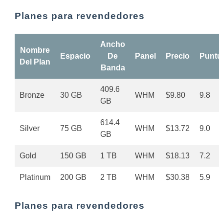
Planes para revendedores
Ancho
Nombre
Espacio
De
Panel
Precio
Punt
Del Plan
Banda
409.6
Bronze
30 GB
WHM
$9.80
9.8
GB
614.4
Silver
75 GB
WHM
$13.72
9.0
GB
Gold
150 GB
1 TB
WHM
$18.13
7.2
Platinum
200 GB
2 TB
WHM
$30.38
5.9
Planes para revendedores