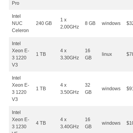
Pro
Intel
1 x
NUC
240 GB
8 GB
windows
$3
2.00GHz
Celeron
Intel
Xeon E-
4 x
16
1 TB
linux
$7
3 1220
3.30GHz
GB
V3
Intel
Xeon E-
4 x
32
1 TB
windows
$9
3 1220
3.50GHz
GB
V3
Intel
Xeon E-
4 x
16
4 TB
windows
$1
3 1230
3.40GHz
GB