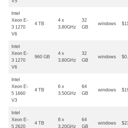
V5
Intel
Xeon E-
4 x
32
4 TB
windows
$1
3 1270
3.80GHz
GB
V6
Intel
Xeon E-
4 x
32
960 GB
windows
$0
3 1270
3.80GHz
GB
V6
Intel
Xeon E-
6 x
64
4 TB
windows
$1
5 1660
3.50GHz
GB
V3
Intel
Xeon E-
8 x
64
4 TB
windows
$2
5 2620
3.20GHz
GB