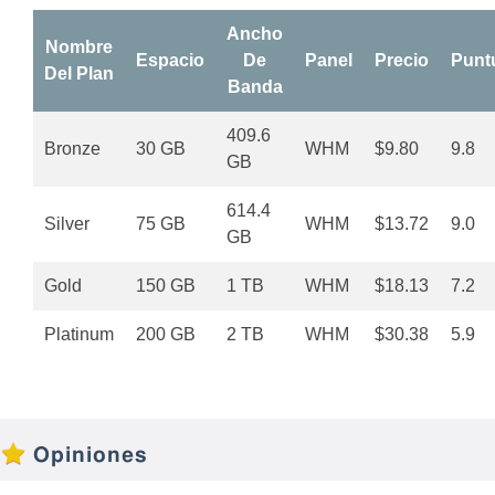
Ancho
Nombre
Espacio
De
Panel
Precio
Punt
Del Plan
Banda
409.6
Bronze
30 GB
WHM
$9.80
9.8
GB
614.4
Silver
75 GB
WHM
$13.72
9.0
GB
Gold
150 GB
1 TB
WHM
$18.13
7.2
Platinum
200 GB
2 TB
WHM
$30.38
5.9
Opiniones