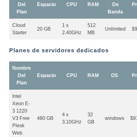
Del
Espacio
CPU
RAM
De
Pr
Plan
Banda
Cloud
1 x
512
20 GB
Unlimited
$9
Starter
2.40GHz
MB
Planes de servidores dedicados
Nombre
Del
Espacio
CPU
RAM
OS
Pr
Plan
Intel
Xeon E-
3 1220
4 x
32
V3 Free
480 GB
windows
$9
3.10GHz
GB
Plesk
Web