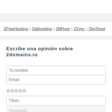
2FreeHosting
::
2gbhosting
::
2MHost
::
2Sync
::
2by2host
Escribe una opinión sobre
2domains.ru