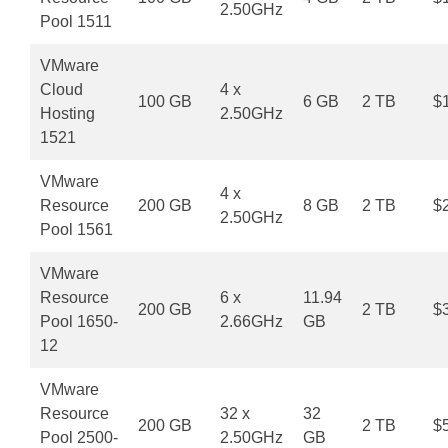
2.50GHz
Pool 1511
VMware
Cloud
4 x
100 GB
6 GB
2 TB
$
Hosting
2.50GHz
1521
VMware
4 x
Resource
200 GB
8 GB
2 TB
$
2.50GHz
Pool 1561
VMware
Resource
6 x
11.94
200 GB
2 TB
$
Pool 1650-
2.66GHz
GB
12
VMware
Resource
32 x
32
200 GB
2 TB
$
Pool 2500-
2.50GHz
GB