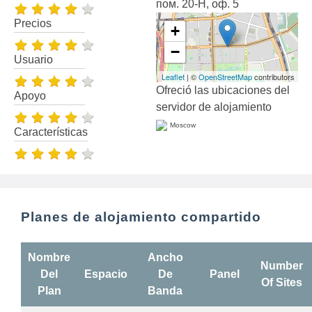
пом. 20-Н, оф. 5
Precios
+
−
Usuario
Leaflet
| ©
OpenStreetMap
contributors
Ofreció las ubicaciones del
Apoyo
servidor de alojamiento
Moscow
Características
Planes de alojamiento compartido
Nombre
Ancho
Number
Del
Espacio
De
Panel
Of Sites
Plan
Banda