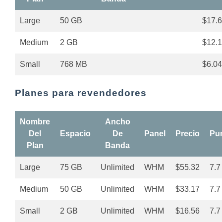
Large
50 GB
$17.
Medium
2 GB
$12.
Small
768 MB
$6.04
Planes para revendedores
Nombre
Ancho
Del
Espacio
De
Panel
Precio
Pu
Plan
Banda
Large
75 GB
Unlimited
WHM
$55.32
7.7
Medium
50 GB
Unlimited
WHM
$33.17
7.7
Small
2 GB
Unlimited
WHM
$16.56
7.7