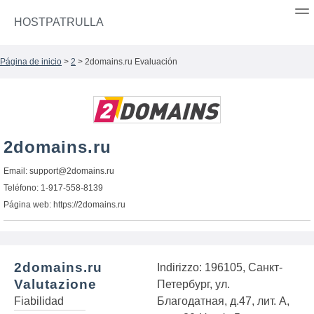
HOSTPATRULLA
Página de inicio
>
2
> 2domains.ru Evaluación
2domains.ru
Email:
support@2domains.ru
Teléfono: 1-917-558-8139
Página web: https://2domains.ru
2domains.ru
Indirizzo: 196105, Санкт-
Valutazione
Петербург, ул.
Fiabilidad
Благодатная, д.47, лит. А,