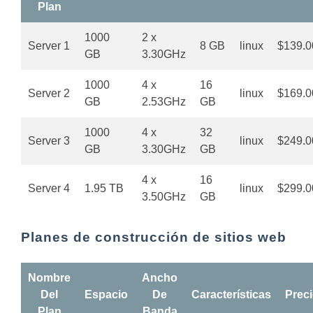
Plan
1000
2 x
Server 1
8 GB
linux
$139.0
GB
3.30GHz
1000
4 x
16
Server 2
linux
$169.0
GB
2.53GHz
GB
1000
4 x
32
Server 3
linux
$249.0
GB
3.30GHz
GB
4 x
16
Server 4
1.95 TB
linux
$299.0
3.50GHz
GB
Planes de construcción de sitios web
Nombre
Ancho
Del
Espacio
De
Características
Prec
Plan
Banda