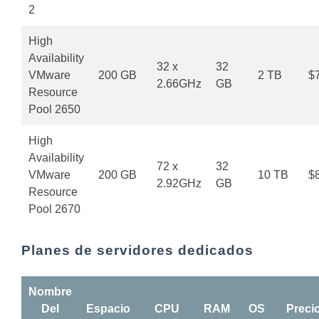
2
High
Availability
32 x
32
VMware
200 GB
2 TB
$
2.66GHz
GB
Resource
Pool 2650
High
Availability
72 x
32
VMware
200 GB
10 TB
$
2.92GHz
GB
Resource
Pool 2670
Planes de servidores dedicados
Nombre
Del
Espacio
CPU
RAM
OS
Preci