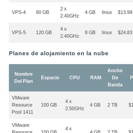
2 x
VPS-4
90 GB
4 GB
linux
$13.99
2.40GHz
4 x
VPS-5
120 GB
8 GB
linux
$24.83
2.40GHz
Planes de alojamiento en la nube
Ancho
Nombre
Espacio
CPU
RAM
De
P
Del Plan
Banda
VMware
4 x
Resource
100 GB
4 GB
2 TB
$
2.50GHz
Pool 1411
VMware
4 x
Resource
100 GB
4 GB
2 TB
$