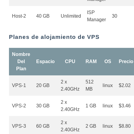
ISP
Host-2
40 GB
Unlimited
30
Manager
Planes de alojamiento de VPS
Nombre
Del
Espacio
CPU
RAM
OS
Precio
Plan
2 x
512
VPS-1
20 GB
linux
$2.02
2.40GHz
MB
2 x
VPS-2
30 GB
1 GB
linux
$3.46
2.40GHz
2 x
VPS-3
60 GB
2 GB
linux
$8.80
2.40GHz