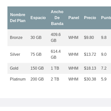
Ancho
Nombre
Espacio
De
Panel
Precio
Punt
Del Plan
Banda
409.6
Bronze
30 GB
WHM
$9.80
9.8
GB
614.4
Silver
75 GB
WHM
$13.72
9.0
GB
Gold
150 GB
1 TB
WHM
$18.13
7.2
Platinum
200 GB
2 TB
WHM
$30.38
5.9