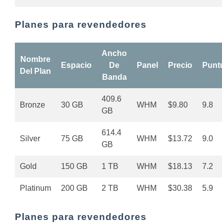
Planes para revendedores
Ancho
Nombre
Espacio
De
Panel
Precio
Punt
Del Plan
Banda
409.6
Bronze
30 GB
WHM
$9.80
9.8
GB
614.4
Silver
75 GB
WHM
$13.72
9.0
GB
Gold
150 GB
1 TB
WHM
$18.13
7.2
Platinum
200 GB
2 TB
WHM
$30.38
5.9
Planes para revendedores