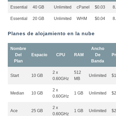
Essential
40 GB
Unlimited
cPanel
$0.03
8
Essential
20 GB
Unlimited
WHM
$0.04
8
Planes de alojamiento en la nube
Nombre
Ancho
Del
Espacio
CPU
RAM
De
Pr
Plan
Banda
2 x
512
Start
10 GB
Unlimited
$1
0.60GHz
MB
2 x
Median
10 GB
1 GB
Unlimited
$2
0.60GHz
2 x
Ace
25 GB
1 GB
Unlimited
$2
0.60GHz