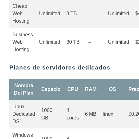
Cheap
Web
Unlimited
3 TB
–
Unlimited
$
Hosting
Business
Web
Unlimited
30 TB
–
Unlimited
$
Hosting
Planes de servidores dedicados
Nombre
Espacio
CPU
RAM
OS
Prec
Del Plan
Linux
1000
4
Dedicated
6 MB
linux
$0.2
GB
cores
DS1
Windows
1000
4