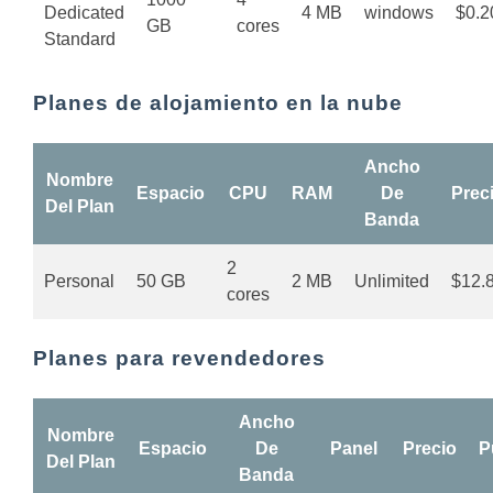
Dedicated
4 MB
windows
$0.2
GB
cores
Standard
Planes de alojamiento en la nube
Ancho
Nombre
Espacio
CPU
RAM
De
Prec
Del Plan
Banda
2
Personal
50 GB
2 MB
Unlimited
$12.
cores
Planes para revendedores
Ancho
Nombre
Espacio
De
Panel
Precio
P
Del Plan
Banda