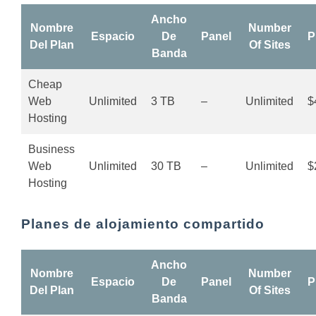
Ancho
Nombre
Number
Espacio
De
Panel
P
Del Plan
Of Sites
Banda
Cheap
Web
Unlimited
3 TB
–
Unlimited
$
Hosting
Business
Web
Unlimited
30 TB
–
Unlimited
$
Hosting
Planes de alojamiento compartido
Ancho
Nombre
Number
Espacio
De
Panel
P
Del Plan
Of Sites
Banda