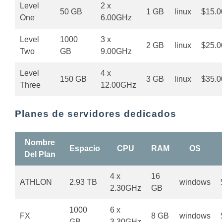
Level
2 x
50 GB
1 GB
linux
$15.0
One
6.00GHz
Level
1000
3 x
2 GB
linux
$25.0
Two
GB
9.00GHz
Level
4 x
150 GB
3 GB
linux
$35.0
Three
12.00GHz
Planes de servidores dedicados
Nombre
Espacio
CPU
RAM
OS
Del Plan
4 x
16
ATHLON
2.93 TB
windows
2.30GHz
GB
1000
6 x
FX
8 GB
windows
GB
3.30GHz