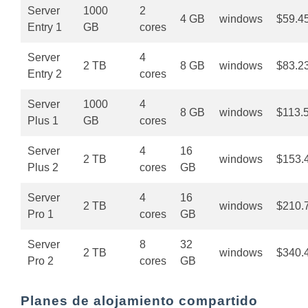
Server
1000
2
4 GB
windows
$59.4
Entry 1
GB
cores
Server
4
2 TB
8 GB
windows
$83.2
Entry 2
cores
Server
1000
4
8 GB
windows
$113.
Plus 1
GB
cores
Server
4
16
2 TB
windows
$153.
Plus 2
cores
GB
Server
4
16
2 TB
windows
$210.
Pro 1
cores
GB
Server
8
32
2 TB
windows
$340.
Pro 2
cores
GB
Planes de alojamiento compartido