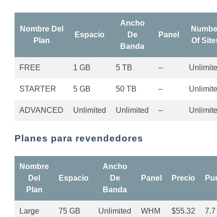
Ancho
Nombre Del
Numbe
Espacio
De
Panel
Plan
Of Site
Banda
FREE
1 GB
5 TB
–
Unlimit
STARTER
5 GB
50 TB
–
Unlimit
ADVANCED
Unlimited
Unlimited
–
Unlimit
Planes para revendedores
Nombre
Ancho
Del
Espacio
De
Panel
Precio
Pu
Plan
Banda
Large
75 GB
Unlimited
WHM
$55.32
7.7