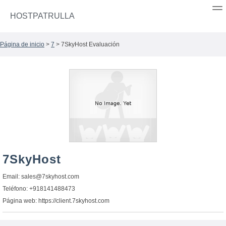
HOSTPATRULLA
Página de inicio
>
7
> 7SkyHost Evaluación
7SkyHost
Email:
sales@7skyhost.com
Teléfono: +918141488473
Página web: https://client.7skyhost.com