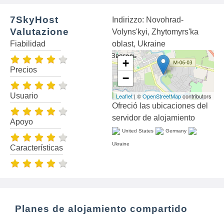
7SkyHost
Indirizzo: Novohrad-
Valutazione
Volyns'kyi, Zhytomyrs'ka
Fiabilidad
oblast, Ukraine
+
Precios
−
Usuario
Leaflet
| ©
OpenStreetMap
contributors
Ofreció las ubicaciones del
servidor de alojamiento
Apoyo
United States
Germany
Ukraine
Características
Planes de alojamiento compartido