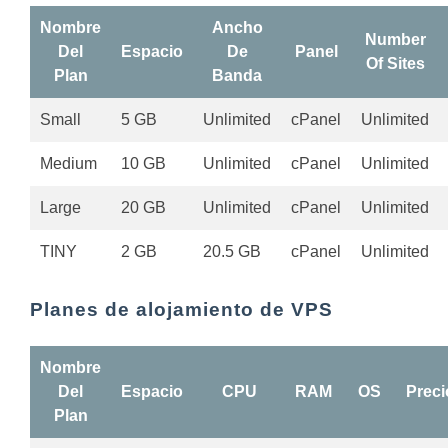
Nombre
Ancho
Number
Del
Espacio
De
Panel
Of Sites
Plan
Banda
Small
5 GB
Unlimited
cPanel
Unlimited
Medium
10 GB
Unlimited
cPanel
Unlimited
Large
20 GB
Unlimited
cPanel
Unlimited
TINY
2 GB
20.5 GB
cPanel
Unlimited
Planes de alojamiento de VPS
Nombre
Del
Espacio
CPU
RAM
OS
Preci
Plan