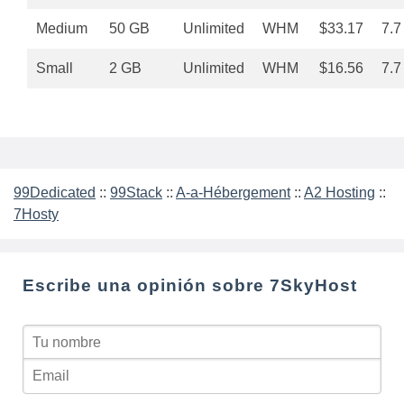
Medium
50 GB
Unlimited
WHM
$33.17
7.7
Small
2 GB
Unlimited
WHM
$16.56
7.7
99Dedicated
::
99Stack
::
A-a-Hébergement
::
A2 Hosting
::
7Hosty
Escribe una opinión sobre 7SkyHost