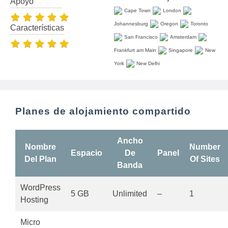
Apoyo
Cape Town
London
Johannesburg
Oregon
Toronto
Características
San Francisco
Amsterdam
Frankfurt am Main
Singapore
New
York
New Delhi
Planes de alojamiento compartido
Ancho
Nombre
Number
Espacio
De
Panel
Del Plan
Of Sites
Banda
WordPress
5 GB
Unlimited
–
1
Hosting
Micro