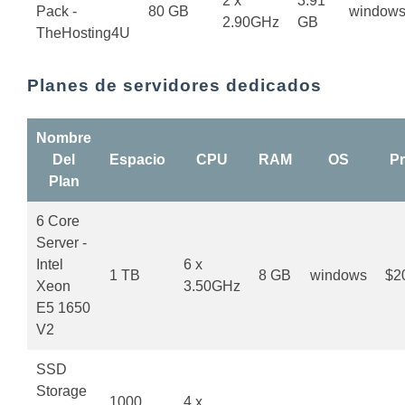
2 x
3.91
Pack -
80 GB
window
2.90GHz
GB
TheHosting4U
Planes de servidores dedicados
Nombre
Del
Espacio
CPU
RAM
OS
Pr
Plan
6 Core
Server -
Intel
6 x
1 TB
8 GB
windows
$2
Xeon
3.50GHz
E5 1650
V2
SSD
Storage
1000
4 x