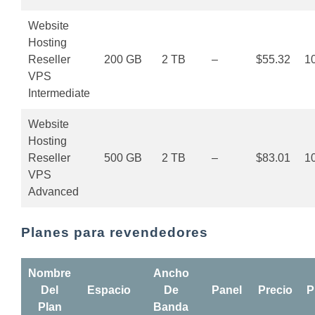
Website
Hosting
Reseller
200 GB
2 TB
–
$55.32
1
VPS
Intermediate
Website
Hosting
Reseller
500 GB
2 TB
–
$83.01
1
VPS
Advanced
Planes para revendedores
Nombre
Ancho
Del
Espacio
De
Panel
Precio
P
Plan
Banda