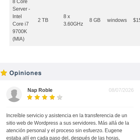
8 Core
Server -
Intel
8 x
2 TB
8 GB
windows
$1
Core i7
3.60GHz
9700K
(MIA)
Opiniones
Nap Roble
08/07/2026
Increíble servicio y asistencia en la transferencia de un
sitio web de Wordpress a sus servidores. Más allá de la
atención personal y el proceso sin esfuerzo. Eugene
estaba allí en cada paso del, después de las horas,