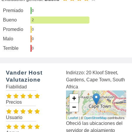
Premiado
0
Bueno
2
Promedio
0
Malo
0
Terrible
0
Vander Host
Indirizzo: 20 Kloof Street,
Valutazione
Gardens, Cape Town, South
Fiabilidad
Africa
+
Precios
−
Usuario
Leaflet
| ©
OpenStreetMap
contributors
Ofreció las ubicaciones del
servidor de alojamiento