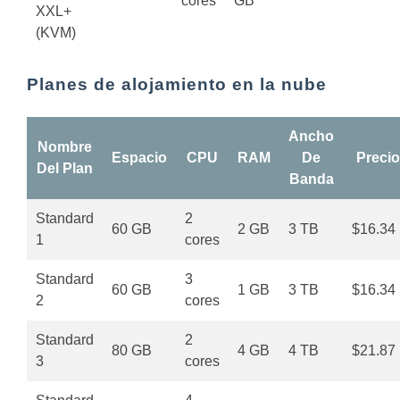
cores
GB
XXL+
(KVM)
Planes de alojamiento en la nube
Ancho
Nombre
Espacio
CPU
RAM
De
Precio
Del Plan
Banda
Standard
2
60 GB
2 GB
3 TB
$16.34
1
cores
Standard
3
60 GB
1 GB
3 TB
$16.34
2
cores
Standard
2
80 GB
4 GB
4 TB
$21.87
3
cores