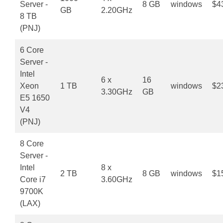
Server -
8 GB
windows
$4
GB
2.20GHz
8 TB
(PNJ)
6 Core
Server -
Intel
6 x
16
Xeon
1 TB
windows
$2
3.30GHz
GB
E5 1650
V4
(PNJ)
8 Core
Server -
Intel
8 x
2 TB
8 GB
windows
$1
Core i7
3.60GHz
9700K
(LAX)