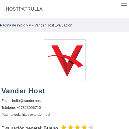
HOSTPATRULLA
Página de inicio
>
v
> Vander Host Evaluación
Vander Host
Email:
hello@vander.host
Teléfono: +27823096710
Página web: https://vander.host
Evaluación general:
Bueno