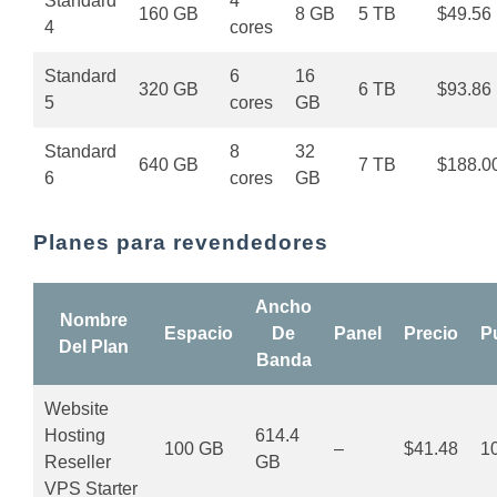
Standard
4
160 GB
8 GB
5 TB
$49.56
4
cores
Standard
6
16
320 GB
6 TB
$93.86
5
cores
GB
Standard
8
32
640 GB
7 TB
$188.0
6
cores
GB
Planes para revendedores
Ancho
Nombre
Espacio
De
Panel
Precio
P
Del Plan
Banda
Website
Hosting
614.4
100 GB
–
$41.48
1
Reseller
GB
VPS Starter