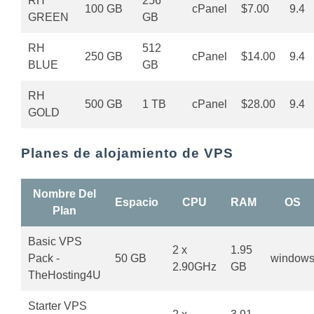
RH
256
100 GB
cPanel
$7.00
9.4
GREEN
GB
RH
512
250 GB
cPanel
$14.00
9.4
BLUE
GB
RH
500 GB
1 TB
cPanel
$28.00
9.4
GOLD
Planes de alojamiento de VPS
Nombre Del
Espacio
CPU
RAM
OS
Plan
Basic VPS
2 x
1.95
Pack -
50 GB
window
2.90GHz
GB
TheHosting4U
Starter VPS