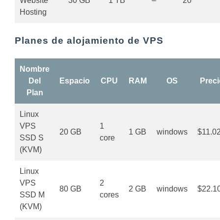
Website
30 GB
1 TB
–
20
Hosting
Planes de alojamiento de VPS
Nombre
Del
Espacio
CPU
RAM
OS
Preci
Plan
Linux
VPS
1
20 GB
1 GB
windows
$11.0
SSD S
core
(KVM)
Linux
VPS
2
80 GB
2 GB
windows
$22.1
SSD M
cores
(KVM)